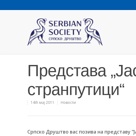
Представа „Ја
странпутици“
14th мај 2011
Новости
Српско Друштво вас позива на представу
“