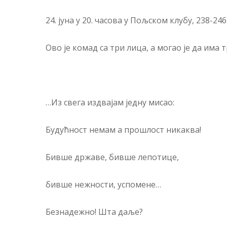
24. јуна у 20. часова у Пољском клубу, 238-24
Ово је комад са три лица, а могао је да има
…Из свега издвајам једну мисао:
Будућност немам а прошлост никаква!
Бивше државе, бивше лепотице,
бивше нежности, успомене…
Безнадежно! Шта даље?