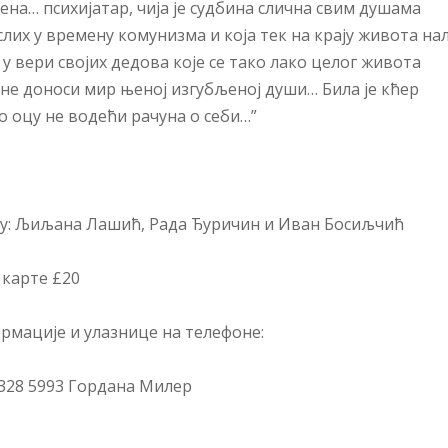
на… психијатар, чија је судбина слична свим душама
лих у времену комунизма и која тек на крају живота на
 у вери својих дедова које се тако лако целог живота
 не доноси мир њеној изгубљеној души… Била је кћер
о оцу не водећи рачуна о себи…”
ју: Љиљана Лашић, Рада Ђуричин и Иван Босиљчић
 карте
£
20
рмације и улазнице на телефоне:
 328 5993 Гордана Милер