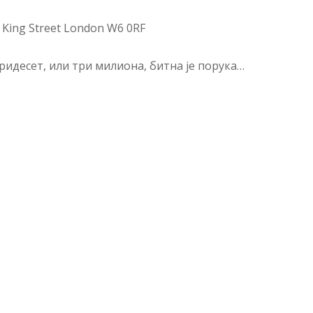
6 King Street London W6 0RF
 тридесет, или три милиона, битна је порука…