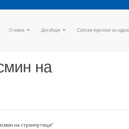
О нама
Догађаји
Српски курсеви за одра
смин на
Јасмин на странпутици”