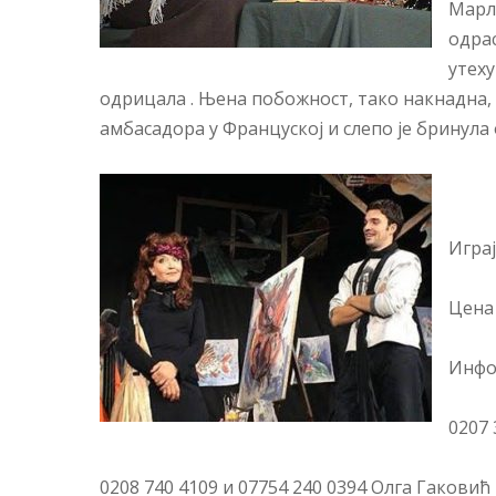
Марле
одрас
утеху
одрицала . Њена побожност, тако накнадна,
амбасадора у Француској и слепо је бринула 
Игра
Цена
Инфо
0207
0208 740 4109 и 07754 240 0394 Олга Гаковић