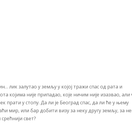
ин… лик залутао у земљу у којој тражи спас од рата и
ота којима није припадао, које ничим није изазвао, али 
јек прати у стопу. Да ли је Београд спас, да ли ће у њему
ћи мир, или бар добити визу за неку другу земљу, за н
 срећнији свет?