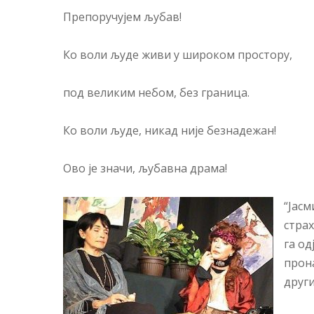
Препоручујем љубав!
Ко воли људе живи у широком простору,
под великим небом, без граница.
Ко воли људе, никад није безнадежан!
Ово је значи, љубавна драма!
“Јасм
страх
га од
прона
други