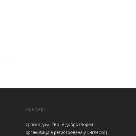
КОНТАКТ
Српско друштво је добротворна
организација регистрованa у Енглеској