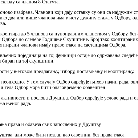
кладу са чланом 8 Статута.
поново изабрана. Чланови који дају оставку су они са најдужим с
лико два или више чланова имају исту дужину стажа у Одбору, од
ва.
 кооптира до 5 чланова са пуноправним чланством у Одбору, без 
и Одбора до следеће Годишње Скупштине. Број тако кооптираних
ооптирани чланови имају право гласа на састанцима Одбора.
ављених појединаца на тој функцији остаје до одржавања следећ
 биран на тој скупштини.
ности у његовом предлагању, избору, постављању и кооптирању.
о неопходно. У том случају Одбор одређује њихов начин рада, ов
 и тела Одбор мора бити благовремено обавештен.
х активности и послова Друштва. Одбор одређује услове рада и 
ња њеног рада.
ња права и обавеза свих запослених у Друштву.
штва, али може бити позван као саветник, без права гласа.