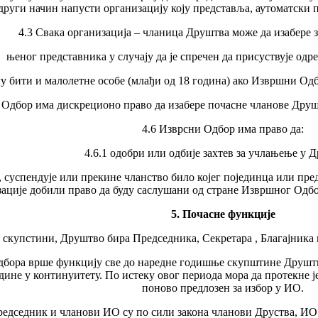
други начин напусти организацију коју представља, аутоматски п
4.3 Свака организација – чланица Друштва може да изабере 
њеног представника у случају да је спречен да присуствује од
огу бити и малолетне особе (млађи од 18 година) ако Извршни О
 Одбор има дискреционо право да изабере почасне чланове Друшт
4.6 Изврсни Одбор има право да:
4.6.1 одобри или одбије захтев за учлањење у 
ози, суспендује или прекине чланство било којег појединца или п
ације добили право да буду саслушани од стране Извршног Одб
5. Почасне функције
 скупстини, Друштво бира Председника, Секретара , Благајника 
дбора врше функцију све до наредне годишње скупштине Друштва
дине у континуитету. По истеку овог периода мора да протекне 
поново предлозен за избор у ИО.
редседник и чланови ИО су по сили закона чланови Друства, ИО 