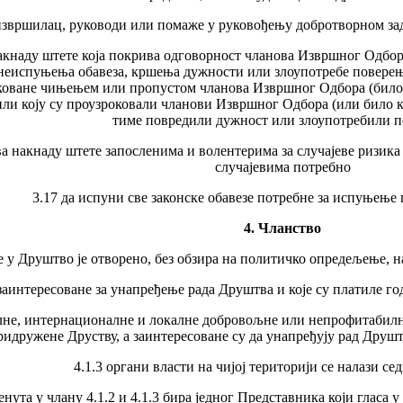
е извршилац, руководи или помаже у руковођењу добротворном за
акнаду штете која покрива одговорност чланова Извршног Одбора 
неиспуњења обавеза, кршења дужности или злоупотребе поверењ
коване чињењем или пропустом чланова Извршног Одбора (било кога
ли коју су проузроковали чланови Извршног Одбора (или било к
тиме повредили дужност или злоупотребили 
а накнаду штете запосленима и волентерима за случајеве ризика 
случајевима потребно
3.17 да испуни све законске обавезе потребне за испуњењ
4. Чланство
 у Друштво је отворено, без обзира на политичко опредељење, нац
 су заинтересоване за унапређење рада Друштва и које су платиле
лне, интернационалне и локалне добровољне или непрофитабилне 
ридружене Друству, а заинтересоване су да унапређују рад Друш
4.1.3 органи власти на чијој територији се налази с
ута у члану 4.1.2 и 4.1.3 бира једног Представника који гласа 