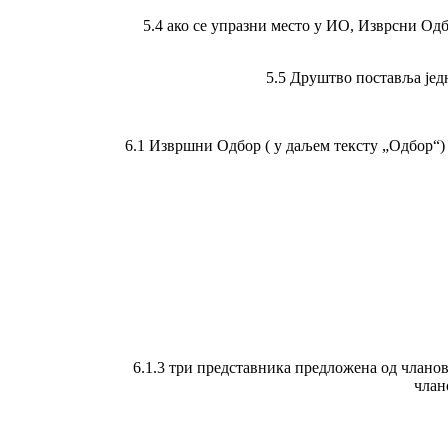
5.4 ако се упразни место у ИО, Изврсни Од
5.5 Друштво поставља јед
6.1 Извршни Одбор ( у даљем тексту „Одбор“) 
6.1.3 три представника предложена од чланов
члан