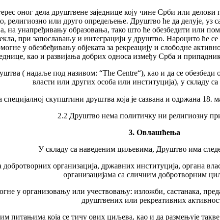
терес оног дела друштвене заједнице коју чине Срби или делови 
ко, религиозно или друго опредељење. Друштво ће да делује, уз
, на унапређивању образовања, тако што ће обезбедити или помо
екла, при запославању и интеграцији у друштво. Нароцито ће се 
помогне у обезбеђивању објеката за рекреацију и слободне акти
једнице, као и развијања добрих односа између Срба и припадни
руштва ( надаље под називом: “The Centre“), као и да се обезбед
власти или других особа или институција), у складу с
а специјалној скупштини друштва која је сазвана и одржана 18. ма
2.2 Друштво нема политичку ни религиозну пр
3. Овлашћења
У складу са наведеним циљевима, Друштво има след
ка добротворних организација, државних институција, органа в
организацијама са сличним добротворним ци
омогне у организовању или учествовању: изложби, састанака, пред
друштвених или рекреативних активнос
им питањима која се тичу ових циљева, као и да размењује такве