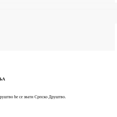
ЊА
 друштво ће се звати Српско Друштво.