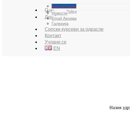
Конституција
О нама
Privacy Policy
Новости
Догађаји
Email Архива
Галерија
Српски курсеви за одрасле
Контакт
Учлани се
EN
Назив удру