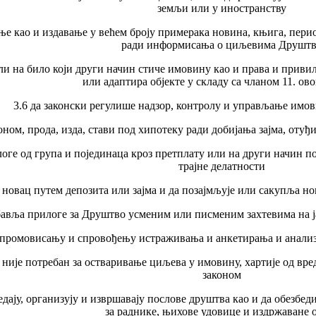
земљи или у иностранству
ње као и издавање у већем броју примерака новина, књига, пер
ради информисања о циљевима Друштв
 или на било који други начин стиче имовину као и права и приви
или адаптира објекте у складу са чланом 11. ов
3.6 да законски регулише надзор, контролу и управљање имов
аконом, прода, изда, стави под хипотеку ради добијања зајма, от
логе од група и појединаца кроз претплату или на други начин п
трајне делатности
а новац путем депозита или зајма и да позајмљује или сакупља 
бавља прилоге за Друштво усменим или писменим захтевима на 
промовисању и спровођењу истраживања и анкетирања и анализа 
није потребан за остваривање циљева у имовину, хартије од вредн
законом
гледају, организују и извршавају послове друштва као и да обез
за раднике, њихове удовице и издржаване 