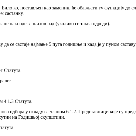
 Било ко, постављен као заменик, ће обављати ту функцију до с
м састанку.
не накнаде за њихов рад (уколико се таква одреди).
а се састаје најмање 5 пута годишње и када је у пуном саставу
г Статута.
ирали:
м 4.1.3 Статута.
нова одбора у складу са чланом 6.1.2. Представници које су пре
рисутни на Годишњој скупштини.
татута.