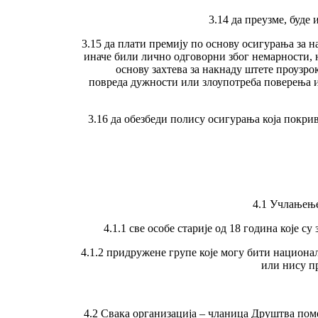
3.14 да преузме, буд
3.15 да плати премију по основу осигурања за н
иначе били лично одговорни због немарности, 
основу захтева за накнаду штете проузро
повреда дужности или злоупотреба поверења и
3.16 да обезбеди полису осигурања која покрив
4.1 Учлањење
4.1.1 све особе старије од 18 година које
4.1.2 придружене групе које могу бити национа
или нису п
4.2 Свака организација – чланица Друштва помен