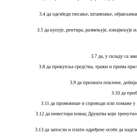
3.4 да одезбеди писање, штампање, објављива
3.5 да купује, рентира, размењује, изнајмљује
3.7 да, у складу са з
3.8 да прикупља средства, тражи и прима при
3.9 да прихвата поклоне, добиј
3.10 да при
3.11 да промовише и спроводи или помаже у 
3.12 да инвестира новац Друштва који тренутно 
3.13 да запосли и плати одређене особе да над