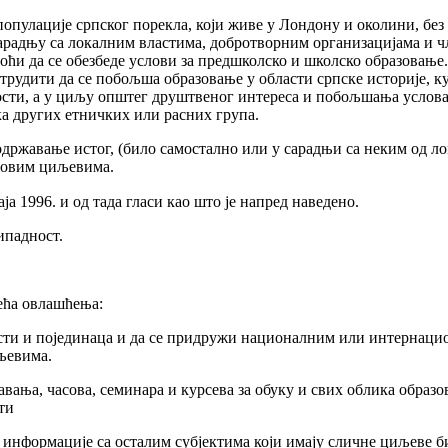
популације српског порекла, који живе у Лондону и околини, без
 сарадњу са локалним властима, добротворним организацијама и 
ћи да се обезбеде услови за предшколско и школско образовање.
трудити да се побољша образовање у области српске историје, к
вности, а у циљу општег друштвеног интереса и побољшања услов
ка других етничких или расних група.
и одржавање истог, (било самостално или у сарадњи са неким од л
а овим циљевима.
ја 1996. и од тада гласи као што је напред наведено.
ипадност.
ећа овлашћења:
ласти и појединаца и да се придружи националним или интернац
љевима.
авања, часова, семинара и курсева за обуку и свих облика образ
ти
 информације са осталим субјектима који имају сличне циљеве би