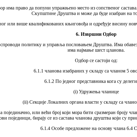
бор има право да попуни упражњено место из сопственог састава.
Скупштине Друштва и може да буде изабран на то
ног или више квалификованих књиговођа и одређује висину новча
6. Извршни Одбор
спроводи политику и управља пословањем Друштва. Има обавезу д
има најмање шест цланова.
Одбор се састоји од:
6.1.1 чланова изабраних у складу са чланом 5 ово
6.1.2 По једног представника кога су делег
(i) Удружења чланице
(ii) Секције Локалних органа власти у складу са члано
а појединачно, или већи број који мора бити сразмеран броју чла
ови појединци, бирају се из састава чланова друштва који су п
6.1.4 Особе предложене на основу члана 6.4 С