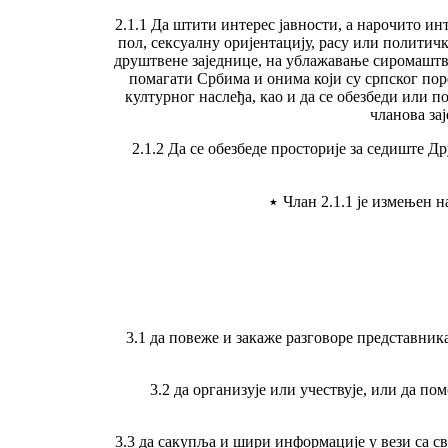
2.1.1 Да штити интерес јавности, а нарочито ин
пол, сексуалну оријентацију, расу или политич
друштвене заједнице, на ублажавање сиромаштва
помагати Србима и онима који су српског пор
културног наслеђа, као и да се обезбеди или 
чланова за
2.1.2 Да се обезбеде просторије за седиште Д
٭
Члан 2.1.1 је измењен н
3.1 да повеже и закаже разговоре представни
3.2 да организује или учествује, или да п
3.3 да сакупља и шири информације у вези са св