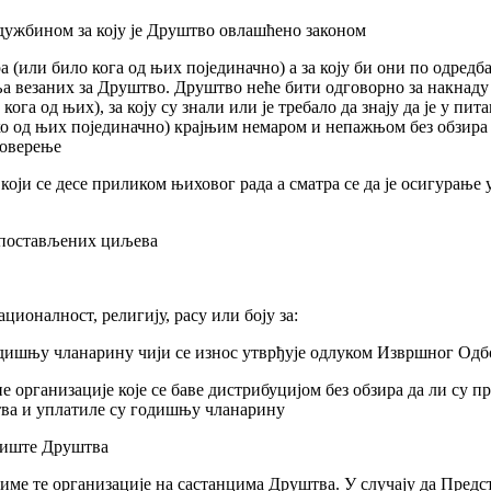
дужбином за коју је Друштво овлашћено законом
(или било кога од њих појединачно) а за коју би они по одредб
а везаних за Друштво. Друштво неће бити одговорно за накнаду
 од њих), за коју су знали или је требало да знају да је у пит
о од њих појединачно) крајњим немаром и непажњом без обзира 
поверење
који се десе приликом њиховог рада а сматра се да је осигурање 
е постављених циљева
ионалност, религију, расу или боју за:
 годишњу чланарину чији се износ утврђује одлуком Извршног Одб
организације које се баве дистрибуцијом без обзира да ли су 
тва и уплатиле су годишњу чланарину
едиште Друштва
у име те организације на састанцима Друштва. У случају да Предс