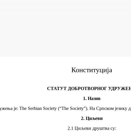
Конституција
СТАТУТ ДОБРОТВОРНОГ УДРУЖЕ
1. Назив
жења је: The Serbian Society (“The Society”). На Српском језику
2. Циљеви
2.1 Циљеви друштва су: