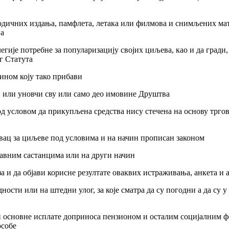
иодичних издања, памфлета, летака или филмова и снимљених ма
а
легије потребне за популаризацију својих циљева, као и да гради
ог Статута
ином коју тако прибави
уђи или уновчи сву или само део имовине Друштва
од условом да прикупљена средства нису стечена на основу трго
новац за циљеве под условима и на начин прописан законом
јавним састанцима или на други начин
и да објави корисне резултате оваквих истраживања, анкета и 
ости или на штедни улог, за које сматра да су погодни а да су у
беди основне исплате доприноса пензионом и осталим социјалним
особе