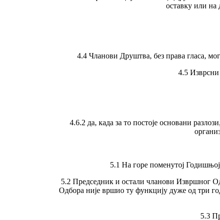
оставку или на 
4.4 Чланови Друштва, без права гласа, м
4.5 Изврсни
4.6.2 да, када за то постоје основани разл
организ
5.1 На горе поменутој Годишњој
5.2 Председник и остали чланови Извршног О
Одбора није вршио ту функцију дуже од три го
5.3 П