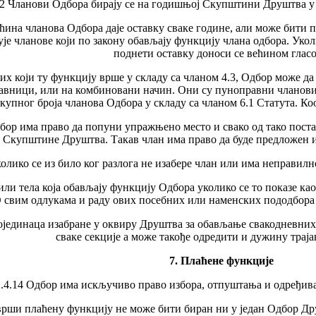
.2 Чланови Одбора бирају се на годишњој Скупштини Друштва у с
рећина чланова Одбора даје оставку сваке године, али може бити 
је чланове који по закону обављају функцију члана одбора. Уко
поднети оставку доноси се већином гласо
них који ту функцију врше у складу са чланом 4.3, Одбор може да
ставници, или на комбиновани начин. Они су пуноправни чланов
укупног броја чланова Одбора у складу са чланом 6.1 Статута. К
бор има право да попуни упражњено место и свако од тако пост
Скупштине Друштва. Такав члан има право да буде предложен и
колико се из било ког разлога не изабере члан или има неправил
ли тела која обављају функцију Одбора уколико се то показе ка
О свим одлукама и раду ових посебних или наменских пододбора
 појединаца изабране у оквиру Друштва за обављање свакодневни
сваке секције а може такође одредити и дужину траја
7. Плаћене функције
2.4.14 Одбор има искључиво право избора, отпуштања и одређива
врши плаћену функцију не може бити биран ни у један Одбор Дру