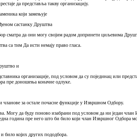
рестаје да представља такву организацију.
заменика који замењује
ређеном састанку Друштва
дбор сматра да они могу својим радом допринети циљевима Друш
ва са тим Да исти немају право гласа.
Друштво и
редставника организације, под условом да су појединац или предс
ора пре доношења коначне одлуке.
и чланове за остале почасне функције у Извршном Одбору.
. Могу да буду поново изабрани под условом да ни један члан
једна година пре него што би било који члан Извршног Одбора м
и било којих других пододбора.