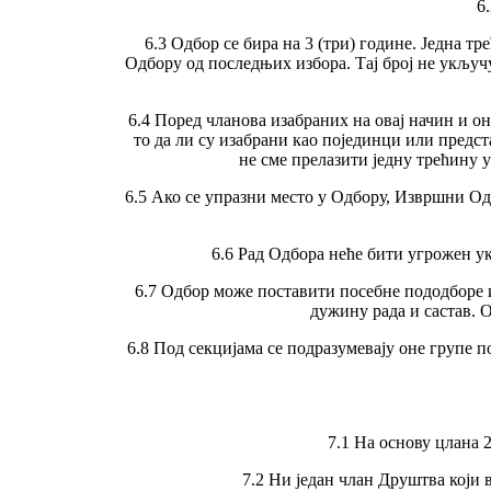
6
6.3 Одбор се бира на 3 (три) године. Једна т
Одбору од последњих избора. Тај број не укључу
6.4 Поред чланова изабраних на овај начин и о
то да ли су изабрани као појединци или пред
не сме прелазити једну трећину 
6.5 Ако се упразни место у Одбору, Извршни Од
6.6 Рад Одбора неће бити угрожен у
6.7 Одбор може поставити посебне пододборе и
дужину рада и састав. 
6.8 Под секцијама се подразумевају оне групе
7.1 На основу цлана 
7.2 Ни један члан Друштва који 